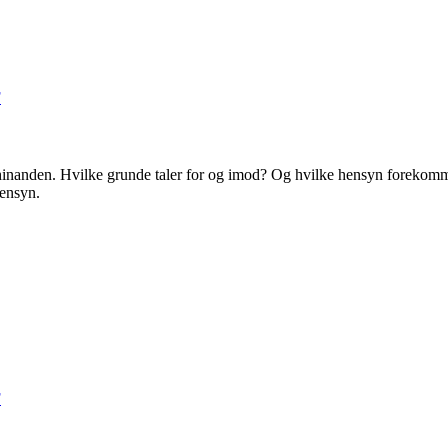
F
hinanden. Hvilke grunde taler for og imod? Og hvilke hensyn forekommer
hensyn.
F