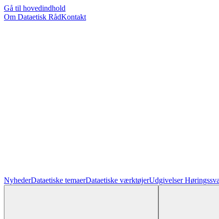
Gå til hovedindhold
Om Dataetisk Råd
Kontakt
Nyheder
Dataetiske temaer
Dataetiske værktøjer
Udgivelser
Høringssva