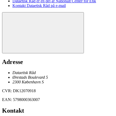
Dataetisk Råd er en del af Nationalt Center for Etik
Kontakt Dataetisk Råd på e-mail
Adresse
Dataetisk Råd
Ørestads Boulevard 5
2300
København
S
CVR
:
DK12070918
EAN
:
5798000363007
Kontakt