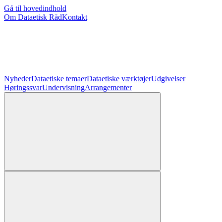
Gå til hovedindhold
Om Dataetisk Råd
Kontakt
Nyheder
Dataetiske temaer
Dataetiske værktøjer
Udgivelser
Høringssvar
Undervisning
Arrangementer