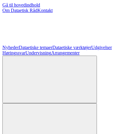
Gå til hovedindhold
Om Dataetisk Råd
Kontakt
Nyheder
Dataetiske temaer
Dataetiske værktøjer
Udgivelser
Høringssvar
Undervisning
Arrangementer