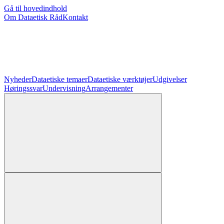
Gå til hovedindhold
Om Dataetisk Råd
Kontakt
Nyheder
Dataetiske temaer
Dataetiske værktøjer
Udgivelser
Høringssvar
Undervisning
Arrangementer