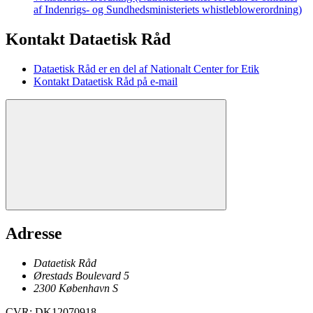
af Indenrigs- og Sundhedsministeriets whistleblowerordning)
Kontakt Dataetisk Råd
Dataetisk Råd er en del af Nationalt Center for Etik
Kontakt Dataetisk Råd på e-mail
Adresse
Dataetisk Råd
Ørestads Boulevard 5
2300
København
S
CVR
:
DK12070918