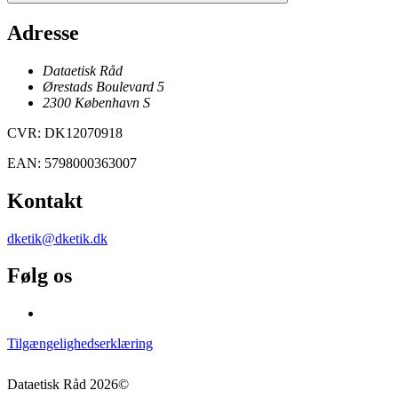
Adresse
Dataetisk Råd
Ørestads Boulevard 5
2300
København
S
CVR
:
DK12070918
EAN
:
5798000363007
Kontakt
dketik@dketik.dk
Følg os
Tilgængelighedserklæring
Dataetisk Råd
2026
©