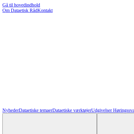
Gå til hovedindhold
Om Dataetisk Råd
Kontakt
Nyheder
Dataetiske temaer
Dataetiske værktøjer
Udgivelser
Høringssva