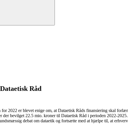
 Dataetisk Råd
 for 2022 er blevet enige om, at Dataetisk Råds finansiering skal forlæ
 er der bevilget 22.5 mio. kroner til Dataetisk Råd i perioden 2022-2025.
mfundsmæssig debat om dataetik og fortsætte med at hjælpe til, at erhvervs