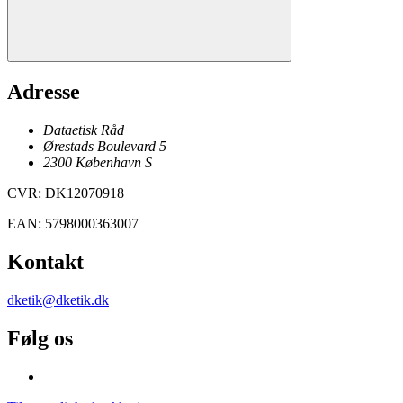
Adresse
Dataetisk Råd
Ørestads Boulevard 5
2300
København
S
CVR
:
DK12070918
EAN
:
5798000363007
Kontakt
dketik@dketik.dk
Følg os