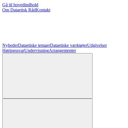
Gå til hovedindhold
Om Dataetisk Råd
Kontakt
Nyheder
Dataetiske temaer
Dataetiske værktøjer
Udgivelser
Høringssvar
Undervisning
Arrangementer