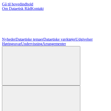
Gå til hovedindhold
Om Dataetisk Råd
Kontakt
Nyheder
Dataetiske temaer
Dataetiske værktøjer
Udgivelser
Høringssvar
Undervisning
Arrangementer