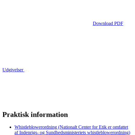
Download PDF
Udgivelser
Praktisk information
Whistleblowerordning (Nationalt Center for Etik er omfattet
af Indenrigs- og Sundhedsministeriets whistleblowerordning)