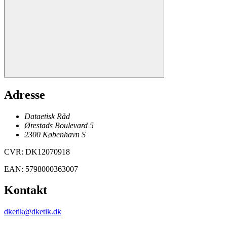
Adresse
Dataetisk Råd
Ørestads Boulevard 5
2300
København
S
CVR
:
DK12070918
EAN
:
5798000363007
Kontakt
dketik@dketik.dk