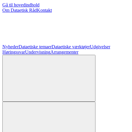
Gå til hovedindhold
Om Dataetisk Råd
Kontakt
Nyheder
Dataetiske temaer
Dataetiske værktøjer
Udgivelser
Høringssvar
Undervisning
Arrangementer