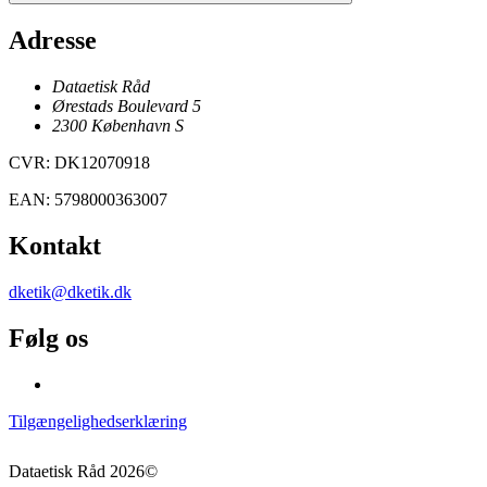
Adresse
Dataetisk Råd
Ørestads Boulevard 5
2300
København
S
CVR
:
DK12070918
EAN
:
5798000363007
Kontakt
dketik@dketik.dk
Følg os
Tilgængelighedserklæring
Dataetisk Råd
2026
©