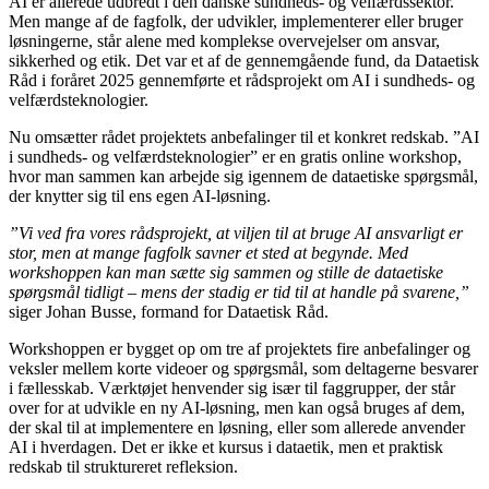
AI er allerede udbredt i den danske sundheds- og velfærdssektor.
Men mange af de fagfolk, der udvikler, implementerer eller bruger
løsningerne, står alene med komplekse overvejelser om ansvar,
sikkerhed og etik. Det var et af de gennemgående fund, da Dataetisk
Råd i foråret 2025 gennemførte et rådsprojekt om AI i sundheds- og
velfærdsteknologier.
Nu omsætter rådet projektets anbefalinger til et konkret redskab. ”AI
i sundheds- og velfærdsteknologier” er en gratis online workshop,
hvor man sammen kan arbejde sig igennem de dataetiske spørgsmål,
der knytter sig til ens egen AI-løsning.
”Vi ved fra vores rådsprojekt, at viljen til at bruge AI ansvarligt er
stor, men at mange fagfolk savner et sted at begynde. Med
workshoppen kan man sætte sig sammen og stille de dataetiske
spørgsmål tidligt – mens der stadig er tid til at handle på svarene,”
siger Johan Busse, formand for Dataetisk Råd.
Workshoppen er bygget op om tre af projektets fire anbefalinger og
veksler mellem korte videoer og spørgsmål, som deltagerne besvarer
i fællesskab. Værktøjet henvender sig især til faggrupper, der står
over for at udvikle en ny AI-løsning, men kan også bruges af dem,
der skal til at implementere en løsning, eller som allerede anvender
AI i hverdagen. Det er ikke et kursus i dataetik, men et praktisk
redskab til struktureret refleksion.