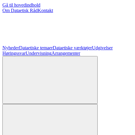
Gå til hovedindhold
Om Dataetisk Råd
Kontakt
Nyheder
Dataetiske temaer
Dataetiske værktøjer
Udgivelser
Høringssvar
Undervisning
Arrangementer